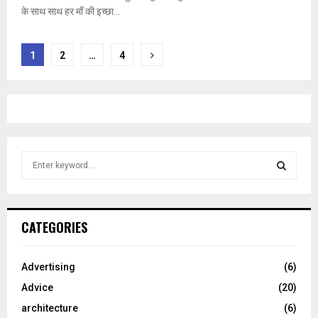
के साथ साथ हर माँ की इच्छा...
Posts
1
2
…
4
navigation
S
e
a
S
r
c
E
CATEGORIES
h
f
A
o
Advertising
(6)
r
R
Advice
(20)
:
C
architecture
(6)