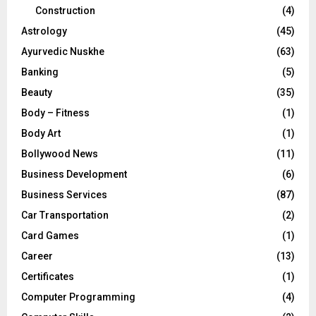
Construction
(4)
H
Astrology
(45)
Ayurvedic Nuskhe
(63)
Banking
(5)
Beauty
(35)
Body – Fitness
(1)
Body Art
(1)
Bollywood News
(11)
Business Development
(6)
Business Services
(87)
Car Transportation
(2)
Card Games
(1)
Career
(13)
Certificates
(1)
Computer Programming
(4)