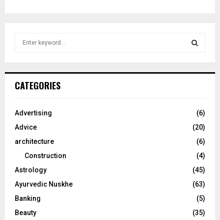
S
e
a
S
r
c
E
CATEGORIES
h
f
A
o
Advertising
(6)
r
R
Advice
(20)
:
C
architecture
(6)
Construction
(4)
H
Astrology
(45)
Ayurvedic Nuskhe
(63)
Banking
(5)
Beauty
(35)