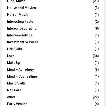
Hindi Movie
(23)
Hollywood Movies
(3)
Horror Movie
(1)
Interesting Facts
(2)
Interior Decorating
(8)
Interview Advice
(1)
Investment Services
(1)
Life Skills
(1)
Love
(36)
Make Up
(1)
Mind – Astrology
(3)
Mind – Counselling
(1)
Music Skills
(1)
Nail Care
(1)
other
(22)
Party Venues
(4)