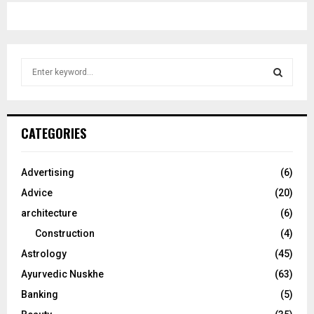
S
e
a
S
r
c
E
CATEGORIES
h
f
A
o
Advertising
(6)
r
R
Advice
(20)
:
C
architecture
(6)
Construction
(4)
H
Astrology
(45)
Ayurvedic Nuskhe
(63)
Banking
(5)