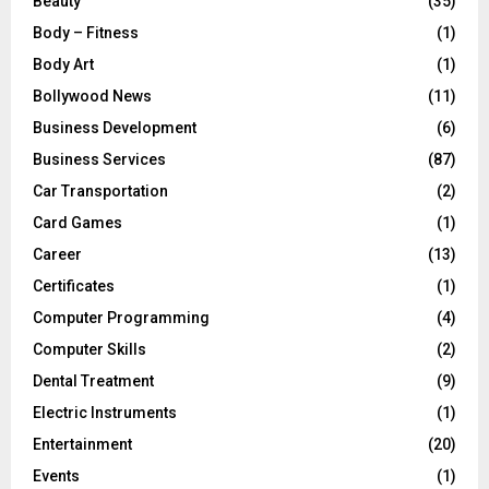
Beauty
(35)
Body – Fitness
(1)
Body Art
(1)
Bollywood News
(11)
Business Development
(6)
Business Services
(87)
Car Transportation
(2)
Card Games
(1)
Career
(13)
Certificates
(1)
Computer Programming
(4)
Computer Skills
(2)
Dental Treatment
(9)
Electric Instruments
(1)
Entertainment
(20)
Events
(1)