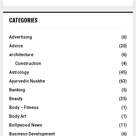
a
S
r
c
E
CATEGORIES
h
f
A
o
Advertising
(6)
r
R
Advice
(20)
:
C
architecture
(6)
Construction
(4)
H
Astrology
(45)
Ayurvedic Nuskhe
(63)
Banking
(5)
Beauty
(35)
Body – Fitness
(1)
Body Art
(1)
Bollywood News
(11)
Business Development
(6)