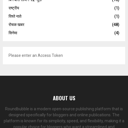
राष्ट्रीय
(1)
रिश्ते नाते
(1)
रोचक खबर
(48)
सिनेमा
(4)
Please enter an Access Token
ABOUT US
Roundbubble is a modern open-source publishing platform that is
designed specifically for bloggers and online publications. The
platform is known for its simplicity, speed, and flexibility, making it a
popular choice for bloggers who want a streamlined and