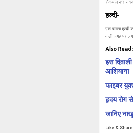
रोकथाम कर सकते
हल्दी-
एक चम्मच हल्दी की
वाली जगह पर लगा
Also Read:
इस दिवाली
आशियाना
फाइबर युक्
हृदय रोग स
जानिए नाखू
Like & Share