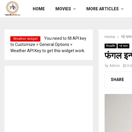
HOME
MOVIES
MORE ARTICLES
Home
नई खबर
You need to fill API key
Weather widget
to Customize > General Options >
Health
नई खबर
Weather API Key to get this widget work.
फंगल इन्फ
by
Admin
Oct
SHARE