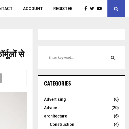
NTACT
ACCOUNT
REGISTER
्मूलों से
S
e
a
S
r
c
E
CATEGORIES
h
f
A
o
Advertising
(6)
r
R
Advice
(20)
:
C
architecture
(6)
Construction
(4)
H