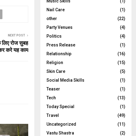
Music Skills
(1)
Nail Care
(1)
other
(22)
Party Venues
(4)
NEXT POST
Politics
(4)
े लिए रोज सुबह
Press Release
(1)
र करे यह काम
Relationship
(16)
Religion
(15)
Skin Care
(5)
Social Media Skills
(1)
Teaser
(1)
Tech
(13)
Today Special
(1)
Travel
(49)
Uncategorized
(11)
Vastu Shastra
(2)