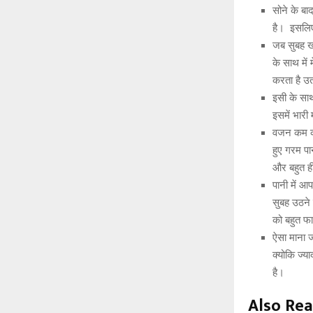
सोने के बा
है। इसलिए 
जब सुबह खा
के साथ में
करता है उ
इसी के साथ
इसमें भारी 
वजन कम कर
हुए गरम पा
और बहुत ह
पानी में आ
सुबह उठने 
को बहुत फाय
ऐसा माना 
क्योकि ज्य
है।
Also Rea