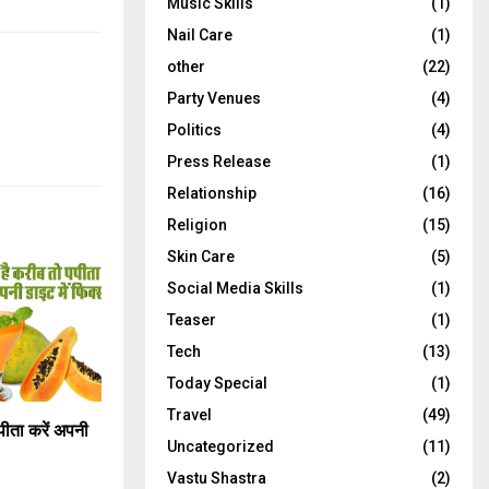
Music Skills
(1)
Nail Care
(1)
other
(22)
Party Venues
(4)
Politics
(4)
Press Release
(1)
Relationship
(16)
Religion
(15)
Skin Care
(5)
Social Media Skills
(1)
Teaser
(1)
Tech
(13)
Today Special
(1)
Travel
(49)
पीता करें अपनी
Uncategorized
(11)
Vastu Shastra
(2)