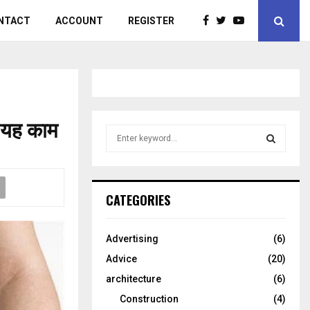
NTACT
ACCOUNT
REGISTER
 यह काम
S
e
a
S
r
c
E
CATEGORIES
h
f
A
o
Advertising
(6)
r
R
Advice
(20)
:
C
architecture
(6)
Construction
(4)
H