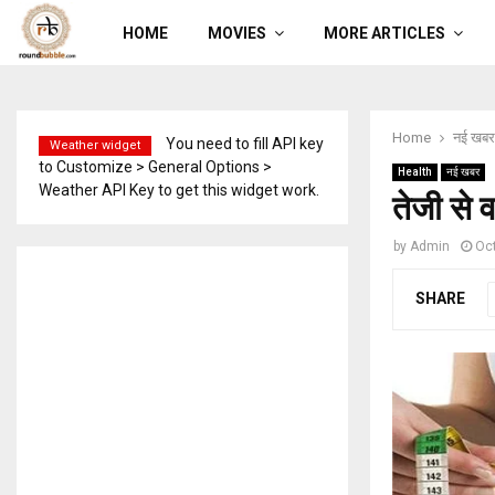
HOME
MOVIES
MORE ARTICLES
Home
नई खबर
You need to fill API key
Weather widget
to Customize > General Options >
Health
नई खबर
Weather API Key to get this widget work.
तेजी से
by
Admin
Oct
SHARE