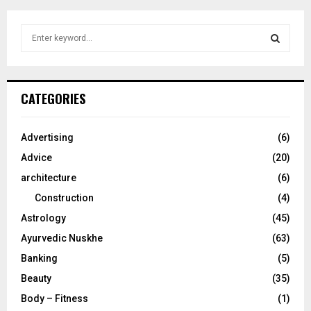
S
e
a
S
r
c
E
CATEGORIES
h
f
A
o
Advertising
(6)
r
R
Advice
(20)
:
C
architecture
(6)
Construction
(4)
H
Astrology
(45)
Ayurvedic Nuskhe
(63)
Banking
(5)
Beauty
(35)
Body – Fitness
(1)