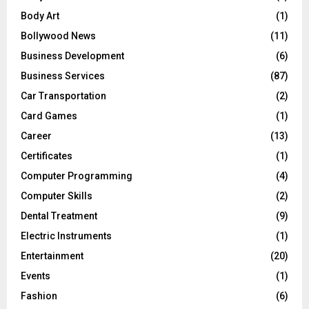
Body Art
(1)
Bollywood News
(11)
Business Development
(6)
Business Services
(87)
Car Transportation
(2)
Card Games
(1)
Career
(13)
Certificates
(1)
Computer Programming
(4)
Computer Skills
(2)
Dental Treatment
(9)
Electric Instruments
(1)
Entertainment
(20)
Events
(1)
Fashion
(6)