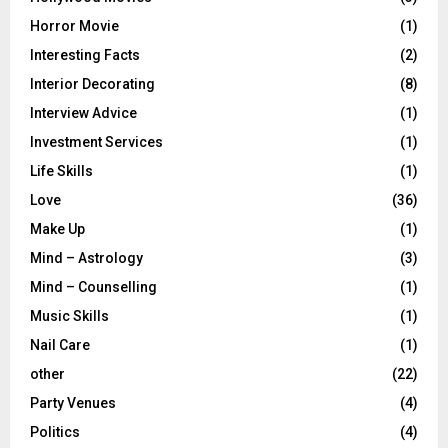
Horror Movie
(1)
Interesting Facts
(2)
Interior Decorating
(8)
Interview Advice
(1)
Investment Services
(1)
Life Skills
(1)
Love
(36)
Make Up
(1)
Mind – Astrology
(3)
Mind – Counselling
(1)
Music Skills
(1)
Nail Care
(1)
other
(22)
Party Venues
(4)
Politics
(4)