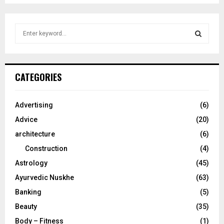
S
e
a
S
r
c
E
CATEGORIES
h
f
A
o
Advertising
(6)
r
R
Advice
(20)
:
C
architecture
(6)
Construction
(4)
H
Astrology
(45)
Ayurvedic Nuskhe
(63)
Banking
(5)
Beauty
(35)
Body – Fitness
(1)