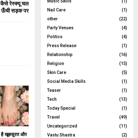
Music Skills
(1)
कैसे रेस्क्यू चल
से ऊँची सड़क पर
Nail Care
(1)
other
(22)
Party Venues
(4)
Politics
(4)
Press Release
(1)
Relationship
(16)
Religion
(15)
Skin Care
(5)
Social Media Skills
(1)
Teaser
(1)
Tech
(13)
Today Special
(1)
Travel
(49)
Uncategorized
(11)
 है खूबसूरत और
Vastu Shastra
(2)