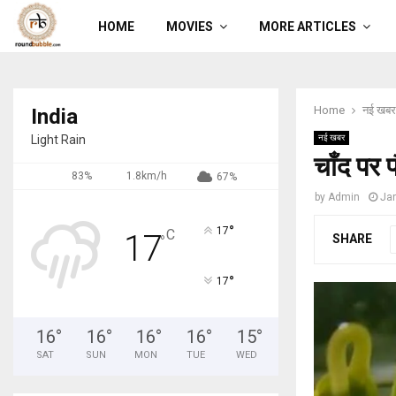
HOME
MOVIES
MORE ARTICLES
Home
नई खबर
India
Light Rain
नई खबर
चाँद पर 
83%
1.8km/h
67%
by
Admin
Jan
°
17
C
17
SHARE
°
°
17
16
°
16
°
16
°
16
°
15
°
SAT
SUN
MON
TUE
WED