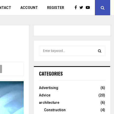
NTACT
ACCOUNT
REGISTER
S
e
a
S
r
c
E
CATEGORIES
h
f
A
o
Advertising
(6)
r
R
Advice
(20)
:
C
architecture
(6)
Construction
(4)
H