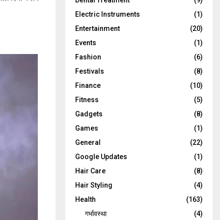
Dental Treatment
(9)
Electric Instruments
(1)
Entertainment
(20)
Events
(1)
Fashion
(6)
Festivals
(8)
Finance
(10)
Fitness
(5)
Gadgets
(8)
Games
(1)
General
(22)
Google Updates
(1)
Hair Care
(8)
Hair Styling
(4)
Health
(163)
गर्भावस्था
(4)