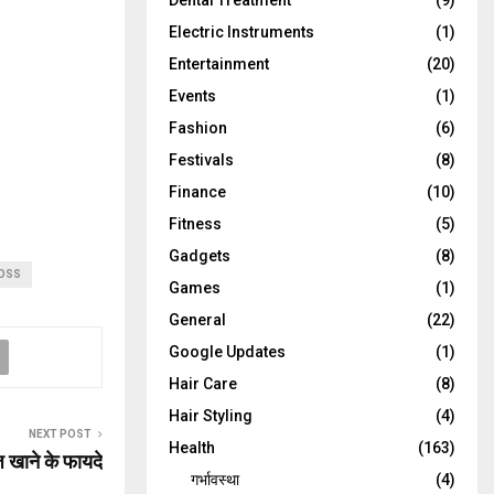
Dental Treatment
(9)
Electric Instruments
(1)
Entertainment
(20)
Events
(1)
Fashion
(6)
Festivals
(8)
Finance
(10)
Fitness
(5)
Gadgets
(8)
LOSS
Games
(1)
General
(22)
Google Updates
(1)
Hair Care
(8)
Hair Styling
(4)
NEXT POST
Health
(163)
 खाने के फायदे
गर्भावस्था
(4)