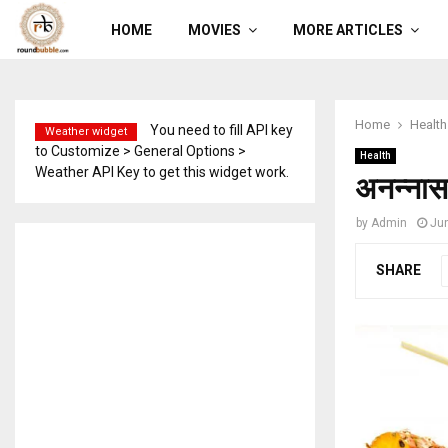
HOME
MOVIES
MORE ARTICLES
Home
Health
You need to fill API key
Weather widget
to Customize > General Options >
Health
Weather API Key to get this widget work.
अनन्नास 
by
Admin
Ju
SHARE