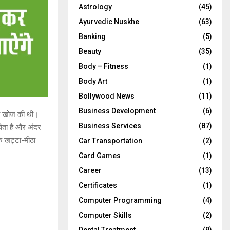
Astrology
(45)
Ayurvedic Nuskhe
(63)
Banking
(5)
Beauty
(35)
Body – Fitness
(1)
Body Art
(1)
Bollywood News
(11)
Business Development
(6)
सकी खोज की थी।
Business Services
(87)
होता है और अंदर
क खट्टा-मीठा
Car Transportation
(2)
Card Games
(1)
Career
(13)
Certificates
(1)
Computer Programming
(4)
Computer Skills
(2)