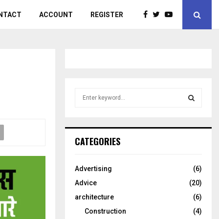
NTACT
ACCOUNT
REGISTER
S
e
a
S
r
c
E
CATEGORIES
h
f
A
o
Advertising
(6)
r
R
Advice
(20)
:
C
architecture
(6)
Construction
(4)
H