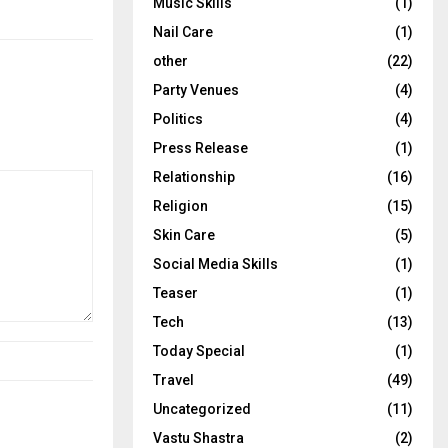
Music Skills
(1)
Nail Care
(1)
other
(22)
Party Venues
(4)
Politics
(4)
Press Release
(1)
Relationship
(16)
Religion
(15)
Skin Care
(5)
Social Media Skills
(1)
Teaser
(1)
Tech
(13)
Today Special
(1)
Travel
(49)
Uncategorized
(11)
Vastu Shastra
(2)