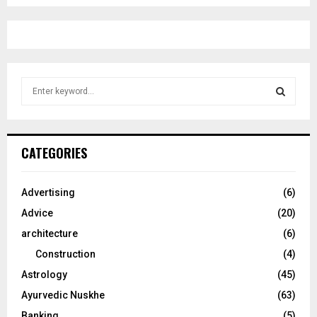
S
e
a
S
r
c
E
CATEGORIES
h
f
A
o
Advertising
(6)
r
R
Advice
(20)
:
C
architecture
(6)
Construction
(4)
H
Astrology
(45)
Ayurvedic Nuskhe
(63)
Banking
(5)