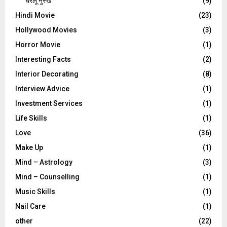
घरेलू नुस्‍खे
(9)
Hindi Movie
(23)
Hollywood Movies
(3)
Horror Movie
(1)
Interesting Facts
(2)
Interior Decorating
(8)
Interview Advice
(1)
Investment Services
(1)
Life Skills
(1)
Love
(36)
Make Up
(1)
Mind – Astrology
(3)
Mind – Counselling
(1)
Music Skills
(1)
Nail Care
(1)
other
(22)