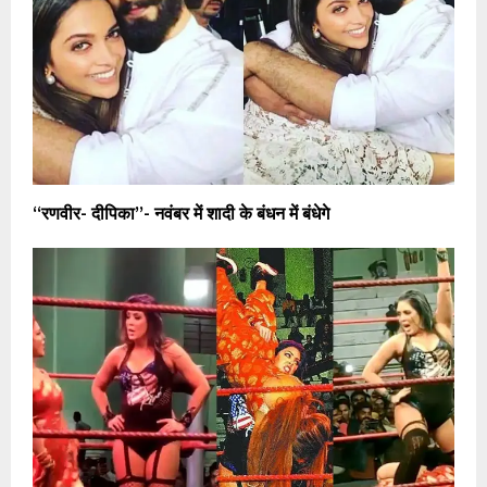
“रणवीर- दीपिका”- नवंबर में शादी के बंधन में बंधेगे