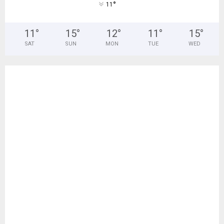
°
11
11
°
15
°
12
°
11
°
15
°
SAT
SUN
MON
TUE
WED