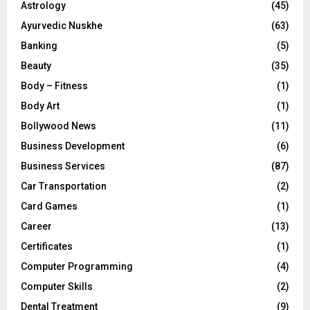
Astrology
(45)
Ayurvedic Nuskhe
(63)
Banking
(5)
Beauty
(35)
Body – Fitness
(1)
Body Art
(1)
Bollywood News
(11)
Business Development
(6)
Business Services
(87)
Car Transportation
(2)
Card Games
(1)
Career
(13)
Certificates
(1)
Computer Programming
(4)
Computer Skills
(2)
Dental Treatment
(9)