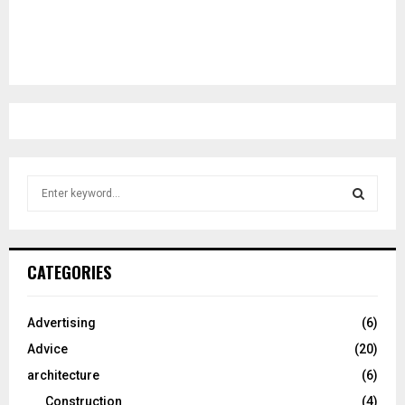
S
e
a
S
r
c
E
CATEGORIES
h
f
A
o
Advertising
(6)
r
R
Advice
(20)
:
C
architecture
(6)
Construction
(4)