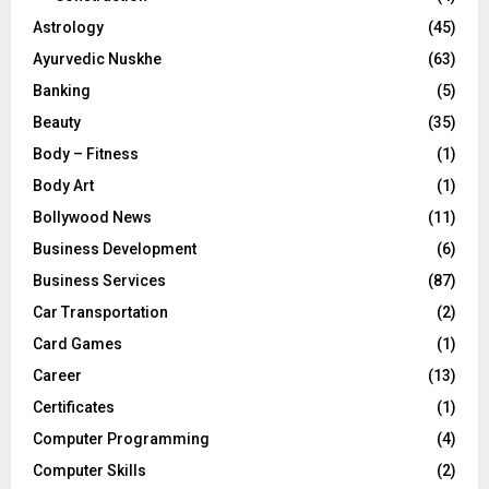
H
Astrology
(45)
Ayurvedic Nuskhe
(63)
Banking
(5)
Beauty
(35)
Body – Fitness
(1)
Body Art
(1)
Bollywood News
(11)
Business Development
(6)
Business Services
(87)
Car Transportation
(2)
Card Games
(1)
Career
(13)
Certificates
(1)
Computer Programming
(4)
Computer Skills
(2)