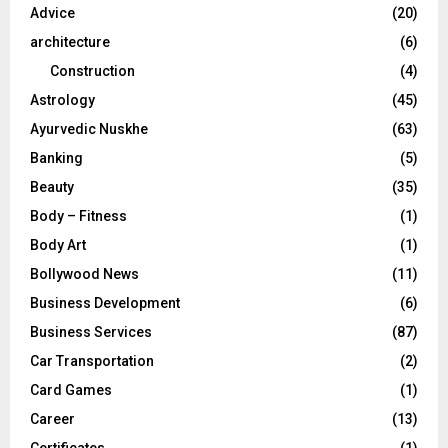
R
Advice
(20)
:
C
architecture
(6)
Construction
(4)
H
Astrology
(45)
Ayurvedic Nuskhe
(63)
Banking
(5)
Beauty
(35)
Body – Fitness
(1)
Body Art
(1)
Bollywood News
(11)
Business Development
(6)
Business Services
(87)
Car Transportation
(2)
Card Games
(1)
Career
(13)