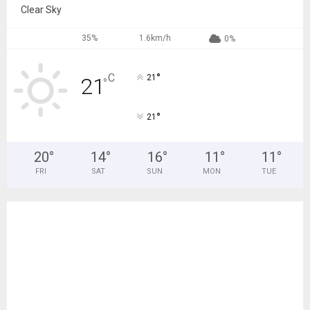
Clear Sky
35%
1.6km/h
0%
°
C
21
21
°
°
21
20
°
14
°
16
°
11
°
11
°
FRI
SAT
SUN
MON
TUE