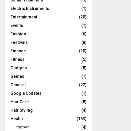
Dental Treatment
(9)
Electric Instruments
(1)
Entertainment
(20)
Events
(1)
Fashion
(6)
Festivals
(8)
Finance
(10)
Fitness
(5)
Gadgets
(8)
Games
(1)
General
(22)
Google Updates
(1)
Hair Care
(8)
Hair Styling
(4)
Health
(163)
गर्भावस्था
(4)