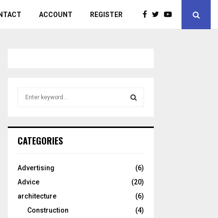
NTACT
ACCOUNT
REGISTER
S
e
a
S
r
c
E
CATEGORIES
h
f
A
o
Advertising
(6)
r
R
Advice
(20)
:
C
architecture
(6)
Construction
(4)
H