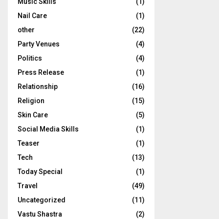
Music Skills
(1)
Nail Care
(1)
other
(22)
Party Venues
(4)
Politics
(4)
Press Release
(1)
Relationship
(16)
Religion
(15)
Skin Care
(5)
Social Media Skills
(1)
Teaser
(1)
Tech
(13)
Today Special
(1)
Travel
(49)
Uncategorized
(11)
Vastu Shastra
(2)