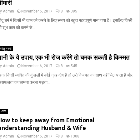
बीमारी
by
Admin
November 6, 2017
8
395
िंदू धर्म में किसी भी काम को करने के लिए समय को बहुत महत्वपूर्ण माना गया है। इसलिए किसी
ी शुभ काम को करने से...
घरेलू नुस्‍खे
पानी के ये उपाय, एक भी रोज करेंगे तो चमक सकती है किस्मत
by
Admin
November 6, 2017
8
545
गर किसी व्यक्ति की कुंडली में कोई ग्रह दोष है तो उसे किस्मत का साथ नहीं मिल पाता है और
सफलता का सामना करना पड़ता...
Love
How to keep away from Emotional
understanding Husband & Wife
by
Admin
November 6, 2017
8
1308