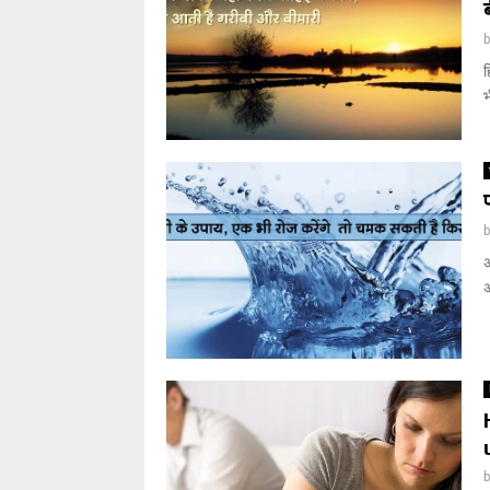
ह
भ
अ
अ