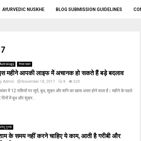
AYURVEDIC NUSKHE
BLOG SUBMISSION GUIDELINES
CO
17
Astrology
रोचक खबर
इस महीने आपकी लाइफ में अचानक हो सकते हैं बड़े बदलाव
by
Admin
November 18, 2017
8
520
वंबर में 12 राशियों पर सूर्य, बुध, शुक्र और शनि का खास असर होने वाला है। महीने के पहले
 दिनों में बुध और शुक्र...
घरेलू नुस्‍खे
शाम के समय नहीं करने चाहिए ये काम, आती है गरीबी और