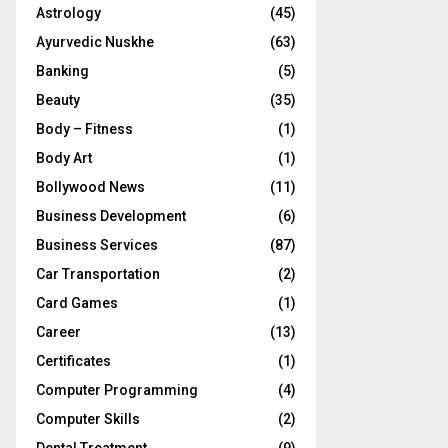
Astrology
(45)
Ayurvedic Nuskhe
(63)
Banking
(5)
Beauty
(35)
Body – Fitness
(1)
Body Art
(1)
Bollywood News
(11)
Business Development
(6)
Business Services
(87)
Car Transportation
(2)
Card Games
(1)
Career
(13)
Certificates
(1)
Computer Programming
(4)
Computer Skills
(2)