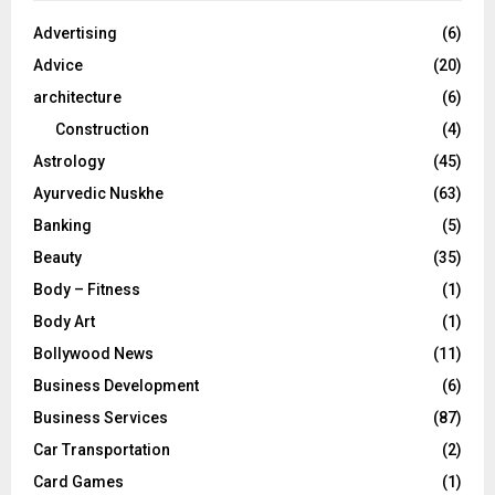
f
A
o
Advertising
(6)
r
R
Advice
(20)
:
C
architecture
(6)
Construction
(4)
H
Astrology
(45)
Ayurvedic Nuskhe
(63)
Banking
(5)
Beauty
(35)
Body – Fitness
(1)
Body Art
(1)
Bollywood News
(11)
Business Development
(6)
Business Services
(87)
Car Transportation
(2)
Card Games
(1)