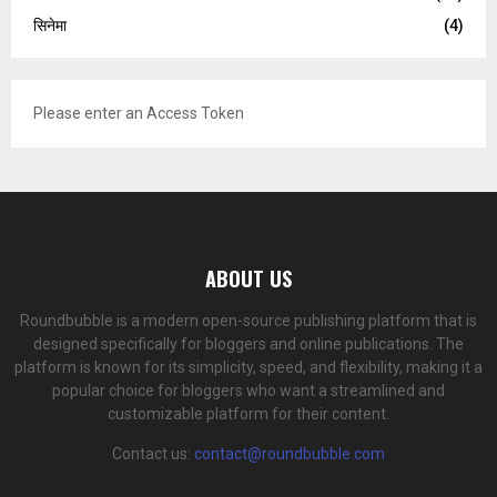
सिनेमा
(4)
Please enter an Access Token
ABOUT US
Roundbubble is a modern open-source publishing platform that is
designed specifically for bloggers and online publications. The
platform is known for its simplicity, speed, and flexibility, making it a
popular choice for bloggers who want a streamlined and
customizable platform for their content.
Contact us:
contact@roundbubble.com