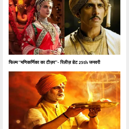
फिल्म “मणिकर्णिका का टीज़र”- रिलीज़ डेट 25th जनवरी