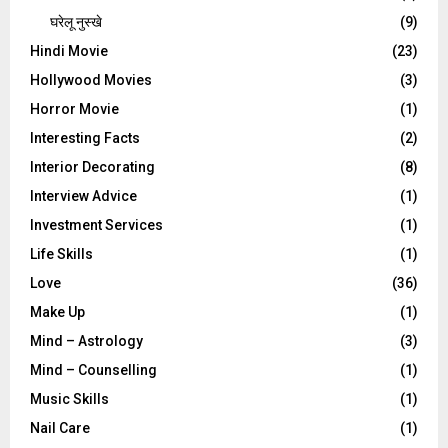
घरेलू नुस्‍खे
(9)
Hindi Movie
(23)
Hollywood Movies
(3)
Horror Movie
(1)
Interesting Facts
(2)
Interior Decorating
(8)
Interview Advice
(1)
Investment Services
(1)
Life Skills
(1)
Love
(36)
Make Up
(1)
Mind – Astrology
(3)
Mind – Counselling
(1)
Music Skills
(1)
Nail Care
(1)