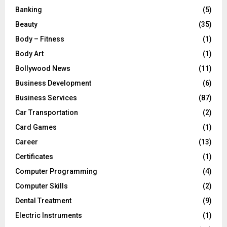
Banking
(5)
Beauty
(35)
Body – Fitness
(1)
Body Art
(1)
Bollywood News
(11)
Business Development
(6)
Business Services
(87)
Car Transportation
(2)
Card Games
(1)
Career
(13)
Certificates
(1)
Computer Programming
(4)
Computer Skills
(2)
Dental Treatment
(9)
Electric Instruments
(1)