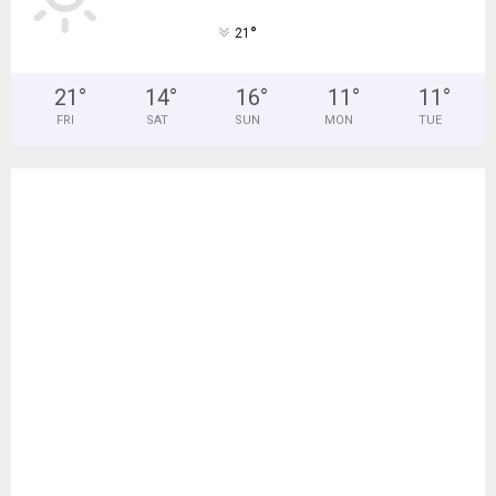
°
21
21
°
14
°
16
°
11
°
11
°
FRI
SAT
SUN
MON
TUE