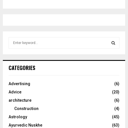
S
e
a
S
r
c
E
CATEGORIES
h
f
A
o
Advertising
(6)
r
R
Advice
(20)
:
C
architecture
(6)
Construction
(4)
H
Astrology
(45)
Ayurvedic Nuskhe
(63)